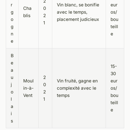
2
r
Vin blanc, se bonifie
eur
Cha
0
g
avec le temps,
os/
blis
2
o
placement judicieux
bou
1
g
teill
n
e
e
B
e
15-
a
30
u
2
Moul
Vin fruité, gagne en
eur
j
0
in-à-
complexité avec le
os/
o
2
Vent
temps
bou
l
1
teill
a
e
i
s