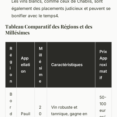
Les vins blancs, comme ceux de Chablis, sont
également des placements judicieux et peuvent se
bonifier avec le temps4.
Tableau Comparatif des Régions et des
Millésimes
R
M
Prix
é
ill
App
App
g
é
ellati
Caractéristiques
roxi
i
si
on
mat
o
m
if
n
e
B
50-
o
100
r
2
Vin robuste et
eur
d
Pauil
0
tannique, gagne en
os/