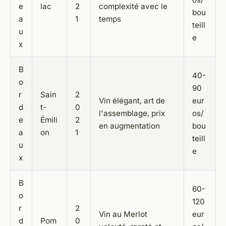
e
lac
2
complexité avec le
bou
a
1
temps
teill
u
e
x
B
40-
o
90
r
Sain
2
Vin élégant, art de
eur
d
t-
0
l'assemblage, prix
os/
e
Émili
2
en augmentation
bou
a
on
1
teill
u
e
x
B
60-
o
120
r
2
Vin au Merlot
eur
d
Pom
0