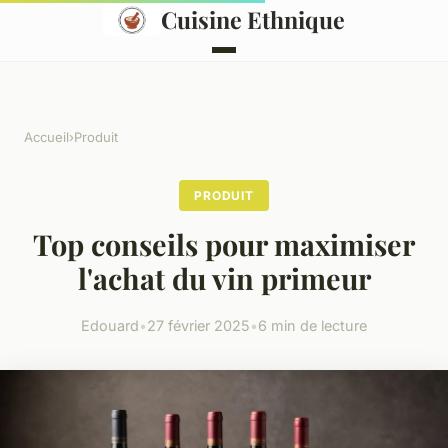
Cuisine Ethnique
Accueil
›
Produit
PRODUIT
Top conseils pour maximiser
l'achat du vin primeur
Edouard
•
27 février 2025
•
6 min de lecture