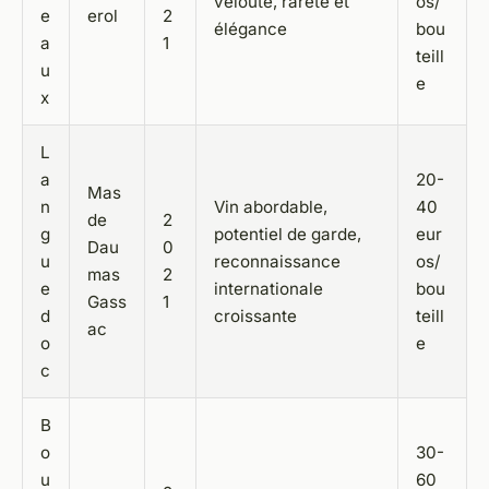
velouté, rareté et
os/
e
erol
2
élégance
bou
a
1
teill
u
e
x
L
a
20-
Mas
n
Vin abordable,
40
de
2
g
potentiel de garde,
eur
Dau
0
u
reconnaissance
os/
mas
2
e
internationale
bou
Gass
1
d
croissante
teill
ac
o
e
c
B
o
30-
u
60